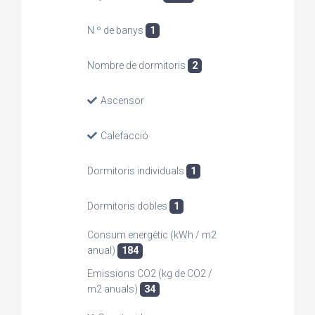
N º de banys
1
Nombre de dormitoris
2
Ascensor
Calefacció
Dormitoris individuals
1
Dormitoris dobles
1
Consum energètic (kWh / m2
anual)
184
Emissions CO2 (kg de CO2 /
m2 anuals)
34