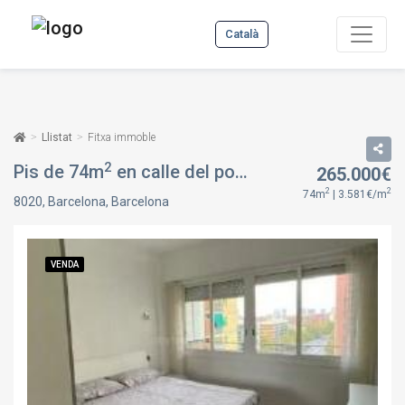
Català
Llistat
Fitxa immoble
2
Pis de 74m
en calle del pont del treball digne, en Barcelona, Sant Martí, Barcelona
265.000€
2
2
74m
| 3.581€/m
8020, Barcelona, Barcelona
VENDA